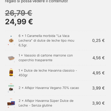
regalo si possa vedere il contenuto!
26,79
€
24,99
€
6 ×
1 Caramella morbida "La Vaca
0,25
€
Lechera" di dulce de leche tipo mou
6,5gr.
1 × Vassoio di cartone marrone con
4,56
€
coperchio trasparente
1 ×
Dulce de leche Havanna classico -
4,95
€
450gr
3,99
€
2 ×
Alfajor Havanna Vegano 70% cacao
2 ×
Alfajor Havanna Súper Dulce de
3,90
€
Leche - Senza glutine