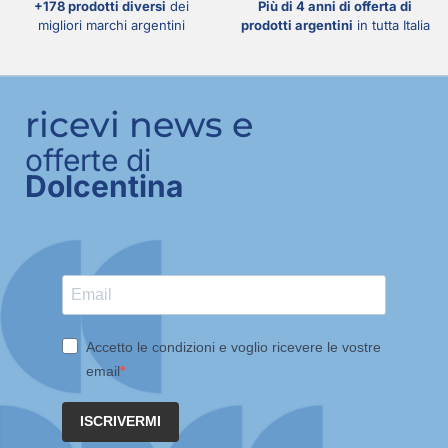
+178 prodotti diversi
dei
Più di 4 anni di offerta di
migliori marchi argentini
prodotti argentini
in tutta Italia
ricevi news e
offerte di
Dolcentina
Accetto le condizioni e voglio ricevere le vostre
email
ISCRIVERMI