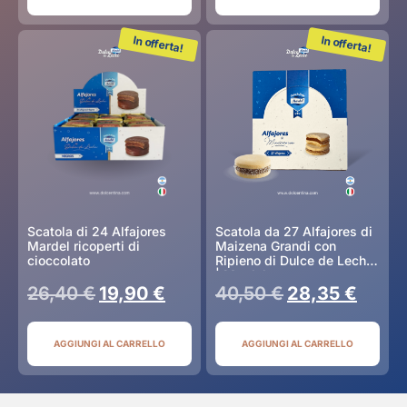
In offerta!
In offerta!
Scatola di 24 Alfajores
Scatola da 27 Alfajores di
Mardel ricoperti di
Maizena Grandi con
cioccolato
Ripieno di Dulce de Leche
| Mardel
26,40
€
19,90
€
40,50
€
28,35
€
AGGIUNGI AL CARRELLO
AGGIUNGI AL CARRELLO