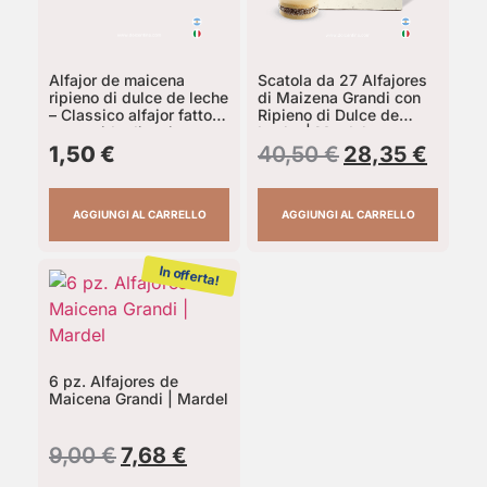
Alfajor de maicena
Scatola da 27 Alfajores
ripieno di dulce de leche
di Maizena Grandi con
– Classico alfajor fatto
Ripieno di Dulce de
con amido di mais
Leche | Mardel
1,50
€
40,50
€
28,35
€
AGGIUNGI AL CARRELLO
AGGIUNGI AL CARRELLO
In offerta!
6 pz. Alfajores de
Maicena Grandi | Mardel
9,00
€
7,68
€