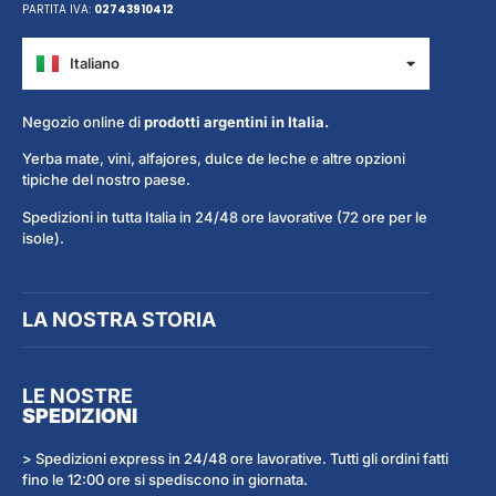
PARTITA IVA:
02743910412
Italiano
Español
Negozio online di
prodotti argentini in Italia.
Yerba mate, vini, alfajores, dulce de leche e altre opzioni
tipiche del nostro paese.
Spedizioni in tutta Italia in 24/48 ore lavorative (72 ore per le
isole).
LA NOSTRA STORIA
LE NOSTRE
SPEDIZIONI
> Spedizioni express in 24/48 ore lavorative. Tutti gli ordini fatti
fino le 12:00 ore si spediscono in giornata.