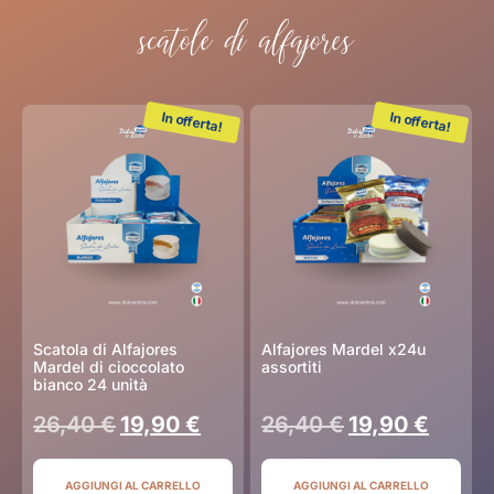
scatole di alfajores
In offerta!
In offerta!
Scatola di Alfajores
Alfajores Mardel x24u
Mardel di cioccolato
assortiti
bianco 24 unità
26,40
€
19,90
€
26,40
€
19,90
€
AGGIUNGI AL CARRELLO
AGGIUNGI AL CARRELLO