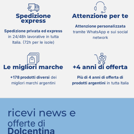
Spedizione
Attenzione per te
express
Attenzione personalizzata
Spedizione privata ed express
tramite WhatsApp e sui social
in 24/48h lavorative in tutta
network
Italia. (72h per le isole)
Le migliori marche
+4 anni di offerta
+178 prodotti diversi
dei
Più di 4 anni di offerta di
migliori marchi argentini
prodotti argentini
in tutta Italia
ricevi news e
offerte di
Dolcentina