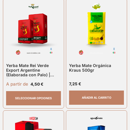
Yerba Mate Rei Verde
Yerba Mate Orgánica
Export Argentine
Kraus 500gr
(Elaborada con Palo) |
Formato de hojas gruesas
A partir de
y sabor encorpado
7,25
€
4,50
€
AÑADIR AL CARRITO
SELECCIONAR OPCIONES