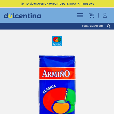
ENVÍO
GRATUITO
A UN PUNTO DE RETIRO A PARTIR DE 89 €
buscar un producto