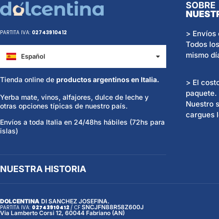
SOBRE
NUEST
> Envíos 
PARTITA IVA:
02743910412
Todos los
mismo dí
Español
Italiano
Tienda online de
productos argentinos en Italia.
> El cost
paquete.
Yerba mate, vinos, alfajores, dulce de leche y
Nuestro s
otras opciones típicas de nuestro país.
cargues l
Envíos a toda Italia en 24/48hs hábiles (72hs para
islas)
NUESTRA HISTORIA
DOLCENTINA
DI SANCHEZ JOSEFINA.
SNCJFN88R58Z600J
PARTITA IVA:
02743910412
/
CF
Via Lamberto Corsi 12, 60044 Fabriano (AN)