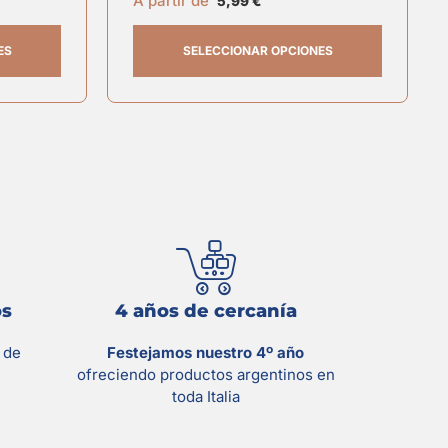
A partir de
5,99
€
ES
SELECCIONAR OPCIONES
os
4 años de cercanía
s
de
Festejamos nuestro 4º año
ofreciendo productos argentinos en
toda Italia