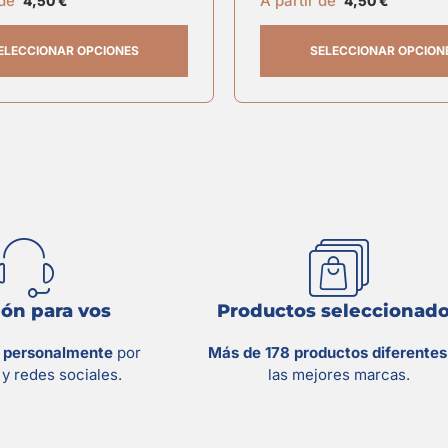
 de
A partir de
4,50
€
4,50
€
ELECCIONAR OPCIONES
SELECCIONAR OPCION
ón para vos
Productos seleccionad
s personalmente
por
Más de 178 productos diferente
y redes sociales.
las mejores marcas.