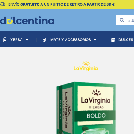
ENVÍO
GRATUITO
A UN PUNTO DE RETIRO A PARTIR DE 89 €
YERBA
MATE Y ACCESSORIOS
DULCES