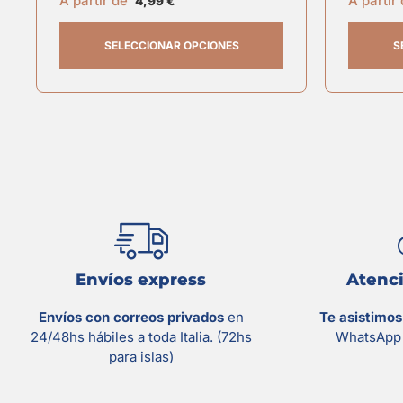
A partir de
A partir
4,99
€
SELECCIONAR OPCIONES
S
Envíos express
Atenci
Envíos con correos privados
en
Te asistimo
24/48hs hábiles a toda Italia. (72hs
WhatsApp 
para islas)