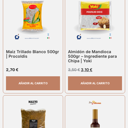
Maiz Trillado Blanco 500gr
Almidón de Mandioca
| Procoldis
500gr – Ingrediente para
Chipa | Yoki
2,70
€
3,50
€
3,10
€
AÑADIR AL CARRITO
AÑADIR AL CARRITO