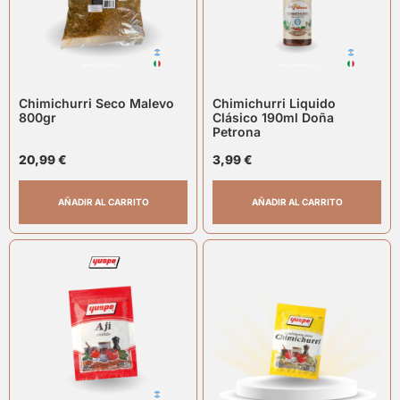
Chimichurri Seco Malevo
Chimichurri Liquido
800gr
Clásico 190ml Doña
Petrona
20,99
€
3,99
€
AÑADIR AL CARRITO
AÑADIR AL CARRITO