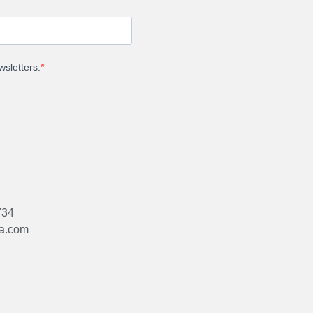
wsletters.
734
na.com