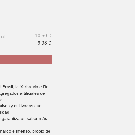
10,50
€
nal
9,98
€
 Brasil, la Yerba Mate Rei
gregados artificiales de
s.
tivas y cultivadas que
sidad.
e garantiza un sabor más
argo e intenso, propio de