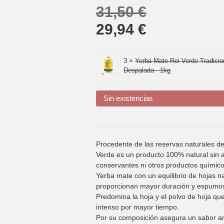
31,50
€
29,94
€
3 ×
Yerba Mate Rei Verde Tradicio
Despalada - 1kg
Sin existencias
Procedente de las reservas naturales del
Verde es un producto 100% natural sin a
conservantes ni otros productos químico
Yerba mate con un equilibrio de hojas na
proporcionan mayor duración y espumo
Predomina la hoja y el polvo de hoja qu
intenso por mayor tiempo.
Por su composición asegura un sabor am