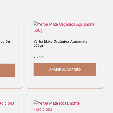
ección
Yerba Mate Orgánica Aguamate
500gr
7,25
€
AÑADIR AL CARRITO
ES