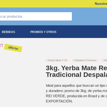
Nuestra
BEBIDAS
PROMOS Y OTROS
¡Oferta!
Yerba Mate Y Té
Combos Y Promos
Si
3kg. Yerba Mate Re
Tradicional Desp
Ideal para aquellos que buscan un tipo
y duradero; promo de 3kg. de yerba m
REI VERDE, producida en Brasil y de c
EXPORTACIÓN.