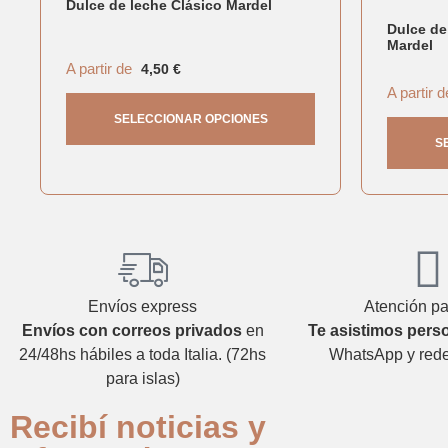
Dulce de leche Clásico Mardel
Dulce de
Mardel
A partir de
4,50
€
A partir d
SELECCIONAR OPCIONES
S
Envíos express
Atención pa
Envíos con correos privados
en
Te asistimos pers
24/48hs hábiles a toda Italia. (72hs
WhatsApp y rede
para islas)
Recibí noticias y