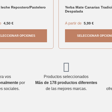
 leche Repostero/Pastelero
Yerba Mate Canarias Tradic
Despalada
e
A partir de
4,50
€
5,99
€
ELECCIONAR OPCIONES
SELECCIONAR OPCION
ra vos
Productos seleccionados
onalmente
por
Más de 178 productos diferentes
s sociales.
de las mejores marcas.
ofr