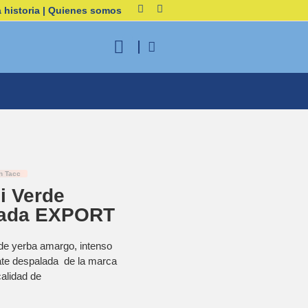
 historia | Quienes somos
n Tacc
i Verde
alada EXPORT
 de yerba amargo, intenso
ate despalada de la marca
alidad de