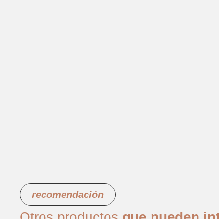
recomendación
Otros productos
que pueden int