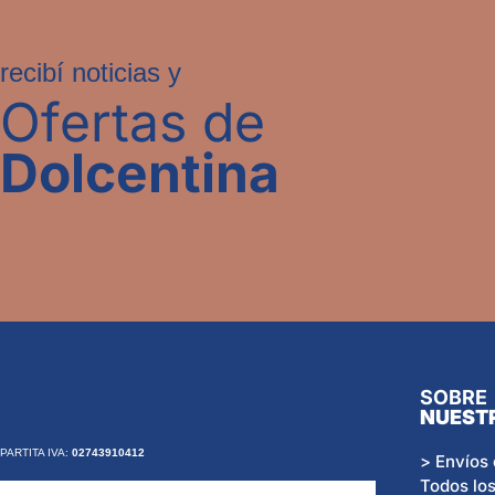
recibí noticias y
Ofertas de
Dolcentina
SOBRE
NUEST
PARTITA IVA:
02743910412
> Envíos 
Todos los