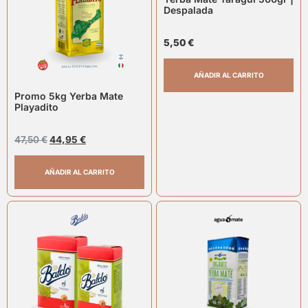
Despalada
5,50
€
AÑADIR AL CARRITO
Promo 5kg Yerba Mate
Playadito
47,50
€
44,95
€
AÑADIR AL CARRITO