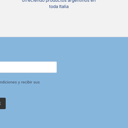
ofreciendo productos argentinos en
toda Italia
ndiciones y recibir sus
E