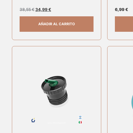
38,55
€
34,99
€
6,99
€
AÑADIR AL CARRITO