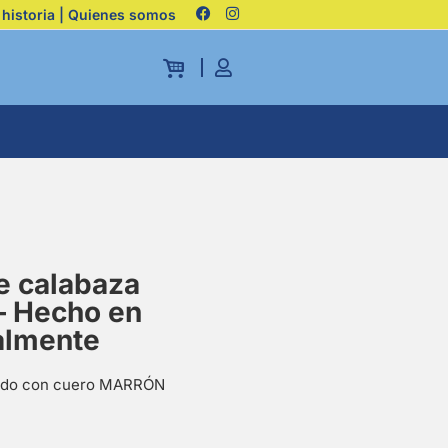
 historia | Quienes somos
e calabaza
– Hecho en
almente
rado con cuero MARRÓN