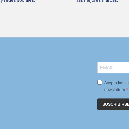
y redes sociales.
las mejores marcas.
Acepto las co
newsletters.
SUSCRIBIRS