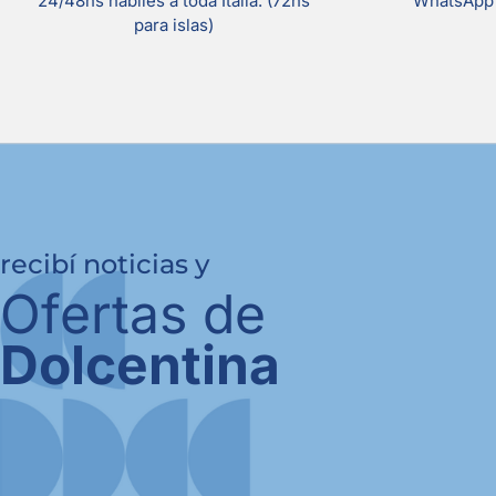
24/48hs hábiles a toda Italia. (72hs
WhatsApp 
para islas)
recibí noticias y
Ofertas de
Dolcentina