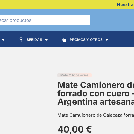
Nuestra
BEBIDAS
PROMOS Y OTROS
Mate Y Accesorios
Mate Camionero d
forrado con cuero 
Argentina artesan
Mate Camuionero de Calabaza for
40,00
€