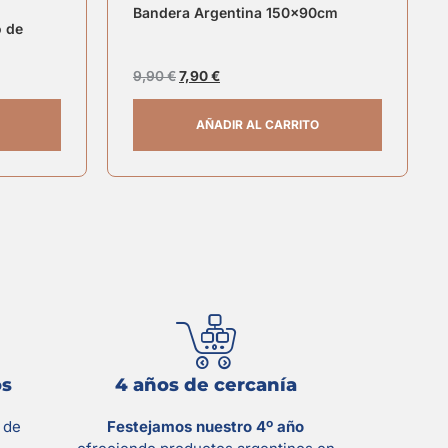
Bandera Argentina 150x90cm
o de
9,90
€
7,90
€
AÑADIR AL CARRITO
os
4 años de cercanía
s
de
Festejamos nuestro 4º año