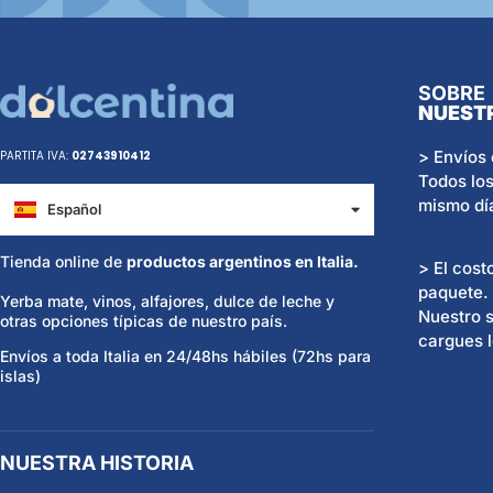
SOBRE
NUEST
> Envíos 
PARTITA IVA:
02743910412
Todos los
mismo dí
Español
Italiano
Tienda online de
productos argentinos en Italia.
> El cost
paquete.
Yerba mate, vinos, alfajores, dulce de leche y
Nuestro s
otras opciones típicas de nuestro país.
cargues l
Envíos a toda Italia en 24/48hs hábiles (72hs para
islas)
NUESTRA HISTORIA