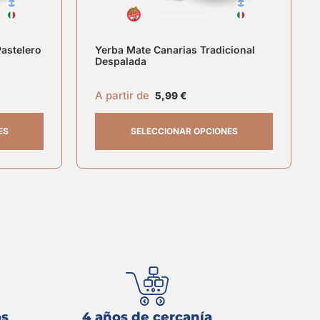
Pastelero
Yerba Mate Canarias Tradicional
Despalada
A partir de
5,99
€
ES
SELECCIONAR OPCIONES
os
4 años de cercanía