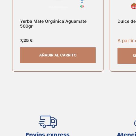
Yerba Mate Orgánica Aguamate
Dulce de
500gr
A partir
7,25
€
AÑADIR AL CARRITO
S
Envíos express
Atenci