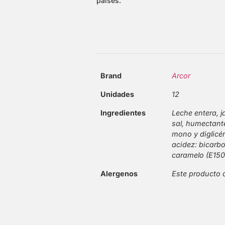
países.
Brand
Arcor
Unidades
12
Ingredientes
Leche entera, j
sal, humectante
mono y diglicér
acidez: bicarbo
caramelo (E150
Alergenos
Este producto c