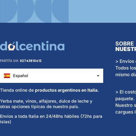
SOBRE
NUEST
> Envíos 
PARTITA IVA:
02743910412
Todos los
mismo dí
Español
Italiano
Tienda online de
productos argentinos en Italia.
> El cost
paquete.
Yerba mate, vinos, alfajores, dulce de leche y
Nuestro s
otras opciones típicas de nuestro país.
cargues l
Envíos a toda Italia en 24/48hs hábiles (72hs para
islas)