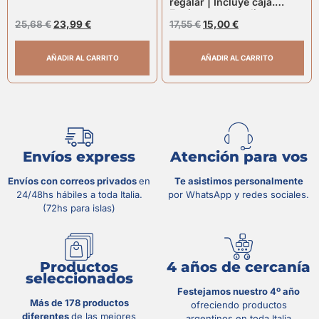
regalar | Incluye caja.
Envíos a toda Italia
25,68
€
23,99
€
17,55
€
15,00
€
AÑADIR AL CARRITO
AÑADIR AL CARRITO
Envíos express
Atención para vos
Envíos con correos privados
en
Te asistimos personalmente
24/48hs hábiles a toda Italia.
por WhatsApp y redes sociales.
(72hs para islas)
Productos
4 años de cercanía
seleccionados
Festejamos nuestro 4º año
Más de 178 productos
ofreciendo productos
diferentes
de las mejores
argentinos en toda Italia