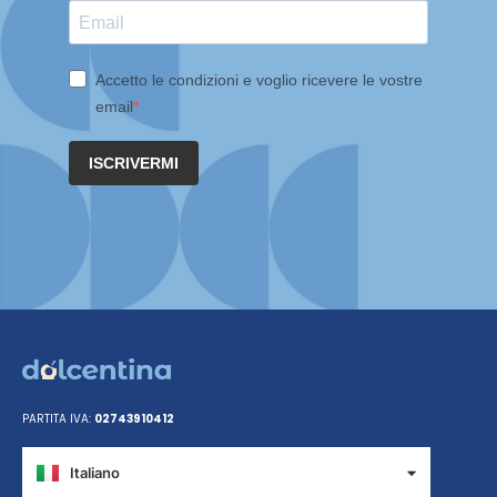
Accetto le condizioni e voglio ricevere le vostre
email
ISCRIVERMI
PARTITA IVA:
02743910412
Italiano
Español