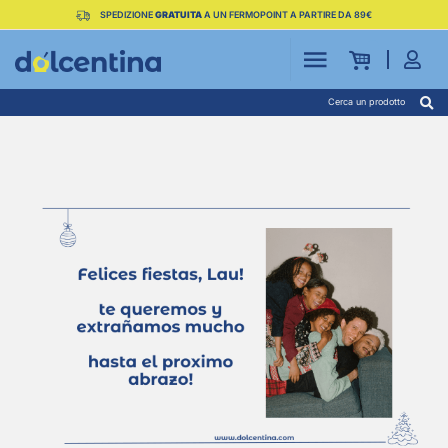
SPEDIZIONE
GRATUITA
A UN FERMOPOINT A PARTIRE DA 89€
Cerca un prodotto