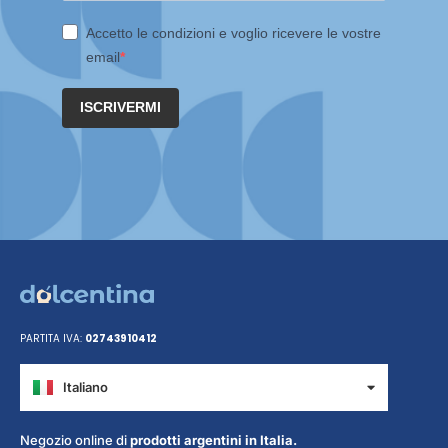
Accetto le condizioni e voglio ricevere le vostre
email
ISCRIVERMI
PARTITA IVA:
02743910412
Italiano
Español
Negozio online di
prodotti argentini in Italia.