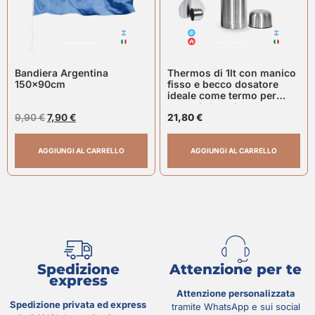
Bandiera Argentina
Thermos di 1lt con manico
150x90cm
fisso e becco dosatore
ideale come termo per
mate. Colore Argento
9,90
€
7,90
€
21,80
€
AGGIUNGI AL CARRELLO
AGGIUNGI AL CARRELLO
Spedizione
Attenzione per te
express
Attenzione personalizzata
Spedizione privata ed express
tramite WhatsApp e sui social