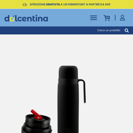
SPEDIZIONE
GRATUITA
A UN FERMOPOINT A PARTIRE DA 89€
Cerca un prodotto